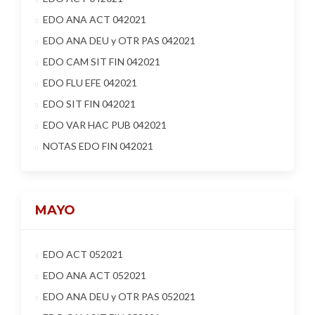
EDO ANA ACT 042021
EDO ANA DEU y OTR PAS 042021
EDO CAM SIT FIN 042021
EDO FLU EFE 042021
EDO SIT FIN 042021
EDO VAR HAC PUB 042021
NOTAS EDO FIN 042021
MAYO
EDO ACT 052021
EDO ANA ACT 052021
EDO ANA DEU y OTR PAS 052021