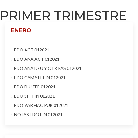
PRIMER TRIMESTRE
ENERO
EDO ACT 012021
EDO ANA ACT 012021
EDO ANA DEU Y OTR PAS 012021
EDO CAM SIT FIN 012021
EDO FLU EFE 012021
EDO SIT FIN 012021
EDO VAR HAC PUB 012021
NOTAS EDO FIN 012021