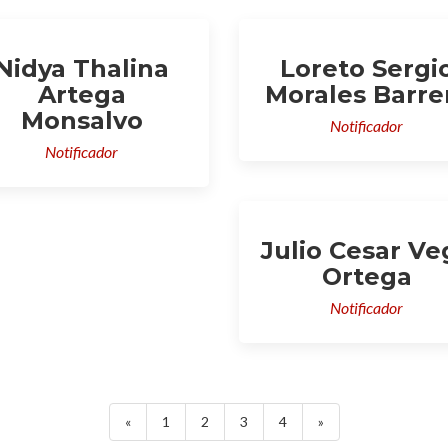
Nidya Thalina
Loreto Sergi
Artega
Morales Barre
Monsalvo
Notificador
Notificador
Julio Cesar Ve
Ortega
Notificador
«
1
2
3
4
»