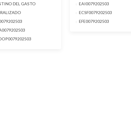
STINO DEL GASTO
EAI0079202503
ERALIZADO
ECSF0079202503
0079202503
EFE0079202503
A0079202503
DOP0079202503
acto
Direcciones