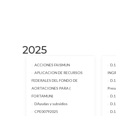
2025
ACCIONES FAISMUN
D.
APLICACION DE RECURSOS
ING
FEDERALES DEL FONDO DE
D.1
AORTACIONES PARA (
Pres
FORTAMUN)
D.
DAyudas y subsidios
D.1
CPE00792025
D.1