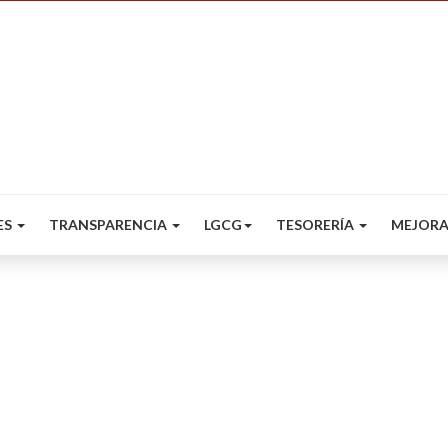
ES
TRANSPARENCIA
LGCG
TESORERÍA
MEJORA
1er 2025 TRIMESTRE