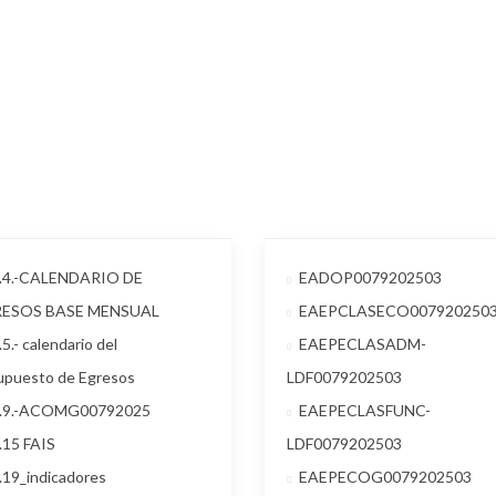
1.4.-CALENDARIO DE
EADOP0079202503
RESOS BASE MENSUAL
EAEPCLASECO007920250
.5.- calendario del
EAEPECLASADM-
upuesto de Egresos
LDF0079202503
1.9.-ACOMG00792025
EAEPECLASFUNC-
.15 FAIS
LDF0079202503
.19_indicadores
EAEPECOG0079202503